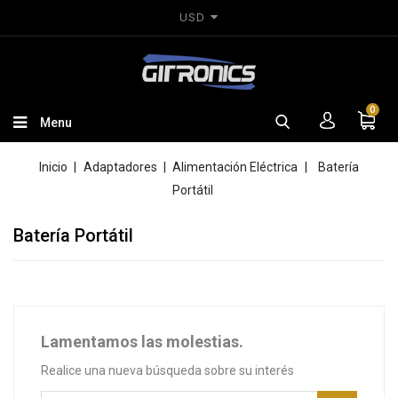
USD
0
Menu
Inicio
Adaptadores
Alimentación Eléctrica
Batería
Portátil
Batería Portátil
Lamentamos las molestias.
Realice una nueva búsqueda sobre su interés